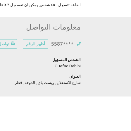
القاعة تتسع ل ٤٥٠ شخص, يمكن ان تقسم ل ٣ قاعات , كل قاعة تتسع ل ١٢٠ شخص
معلومات التواصل
5587****
أظهر الرقم
تواصل 
الشخص المسؤول
Ouafae Dahibi
العنوان
شارع الاستقلال , ويست باي , الدوحة , قطر