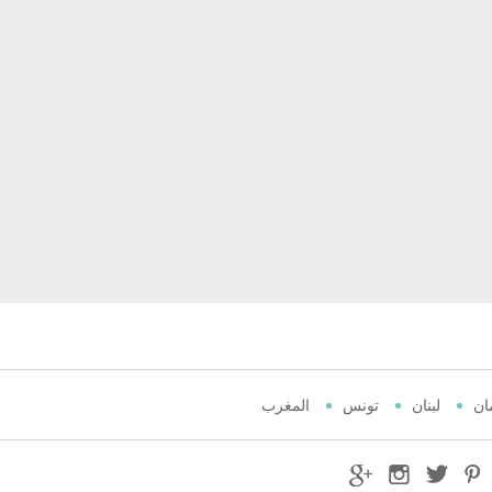
ان
لبنان
تونس
المغرب