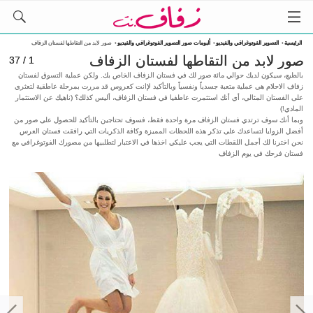
الرئيسية
›
التصوير الفوتوغرافي والفيديو
›
ألبومات صور التصوير الفوتوغرافي والفيديو
›
صور لابد من التقاطها لفستان الزفاف
صور لابد من التقاطها لفستان الزفاف
1 / 37
بالطبع، سيكون لديك حوالي مائة صور لك في فستان الزفاف الخاص بك. ولكن عملية التسوق لفستان
زفاف الاحلام هي عملية متعبة جسدياً ونفسياً وبالتأكيد لإانت كعروس قد مررت بمرحلة عاطقية لتعثري
على الفستان المثالي، أي أنك استثمرت عاطفيا في فستان الزفاف، أليس كذلك؟ (ناهيك عن الاستثمار
المادي!)
وبما أنك سوف ترتدي فستان الزفاف مرة واحدة فقط، فسوف تحتاجين بالتأكيد للحصول على صور من
أفضل الزوايا لتساعدك على تذكر هذه اللحظات المميزة وكافة الذكريات التي رافقت فستان العرس
نحن اخترنا لك أجمل اللقطات التي يجب عليكي اخذها في الاعتبار لتطلبيها من مصورك الفوتوغرافي مع
فستان فرحك في يوم الزفاف