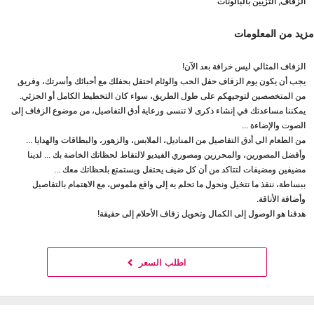
الزفاف, التزيين بالبالونات
مزيد من المعلومات
الزفاف المثالي ليس خرافة بعد الآن!
يجب أن يكون يوم الزفاف حفل الحب والوئام احتفل بحفلك مع أحبائك وأسرتك، وفريق
من المتخصصين لتوجيهكم على طول الطريق، سواء كان التخطيط الكامل أو الجزئي.
يمكننا مساعدتك في إنشاء ذكرى لا تنسى ورعاية أدق التفاصيل، من موضوع الزفاف إلى
الصوت والإضاءة ...
من الطعام الى أدق التفاصيل من المناديل، الملابس، والزهور، والبطاقات والهدايا ...
وأفضل المصورين، والمحررين ومصوري الفيديو لالتقاط لحظاتك الخاصة بك ... لدينا
مضيفين ومضيفات لتتاكد من أن كل ضيف يحتفل ويستمتع بلحظاتك معك ...
ببساطة، ننفذ ما تتخيل ونحول ما تحلم يه إلى واقع ملموس، مع الاهتمام بالتفاصيل
وأضافة الأناقة.
هدفنا هو الوصول إلى الكمال وتحويل زفاف الأحلام إلى حقيقة!
اطلب السعر