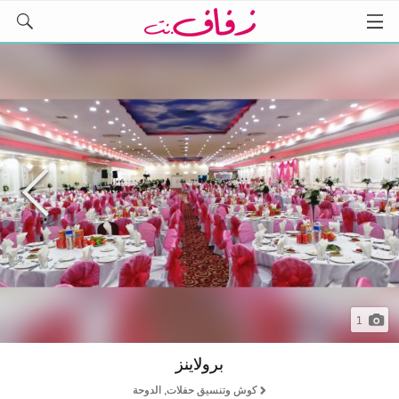
1
برولاينز
كوش وتنسيق حفلات, الدوحة