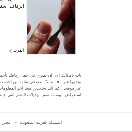
الزفاف , سنق
المزيد
بات بامكانك الان ان تميزي في حفل زفافك بأج
تجدينها عبر Zafaf.net. تصفحي
عبر موقعنا . كما انك ستجدين معنا اخر المعلوما
استعراض البومات صور موديلات الشعر التي جمع
المملكة العربية السعودية
مصر