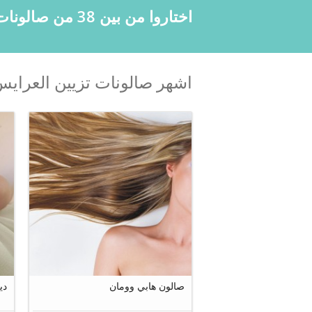
اختاروا من بين 38 من صالونات المكياج وتصفيف الشعر المتوفرة في قطر
اشهر صالونات تزيين العراي
10
صالون هابي وومان
دي