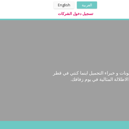
العربية
English
تسجيل دخول الشركات
فك في Zafaf.net! تعرفي معنا على افضل الصالونات و خبراء التجميل اينما كنتي في قطر
لالة المثالية في يوم زفافك.