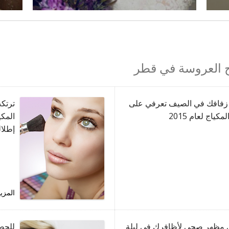
ج العروسة في قطر
زفافك في الصيف تعرفي على
ترتكب
ياج لعام 2015
المكي
إطلال
المزي
مظهر صحي لأظافرك في ليلة
للحص