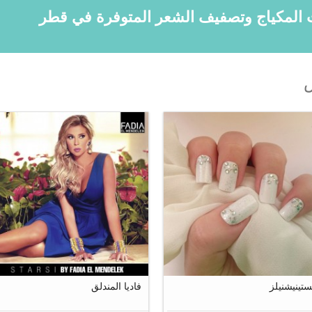
س
31
1
ستينيشنيلز
فاديا المندلق