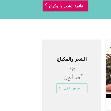
قائمة الشعر والمكياج
الشعر والمكياج
38
ًصالون
عرض الكل