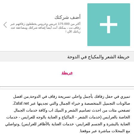
أضف شركتك
أكثر من 175.000 عريس وعروس يخططون زفافهم عبر
زفاف.نت ، يمكنك أنت أيضاً إضافة شركتك ومضاعفة عدد
زبائنك الأن !
خريطة الشعر والمكياج في الدوحة
خريطة
تميزي في حفل زفافك بأجمل واحلى تسريحة زفاف في الدوحة,من افضل
صالونات التجميل المتخصصة و خبراء الجمال والتي تجدينها عبر Zafaf.net.
تصفحي مئات من احدث تصاميم الشعر و الميك اب وكافة خدمات الجمال
الخاصة بالعرايس (خدمات الشعر - الماكياج و العناية بالوجه للعرايس - خدمات
العناية بالبشرة و الجسم للعرايس- خدمات العناية بالأظافر للعرايس) ,وتواصلي
مع المحلات مباشرة عبر موقعنا.