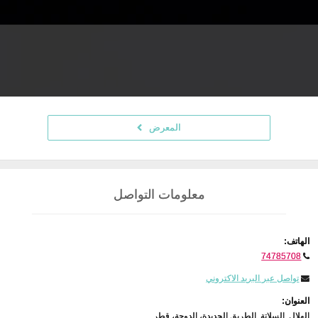
المعرض
معلومات التواصل
الهاتف:
74785708
تواصل عبر البريد الاكتروني
العنوان:
الهلال, السلاتة, الطريق الجديدة، الدوحة، قطر