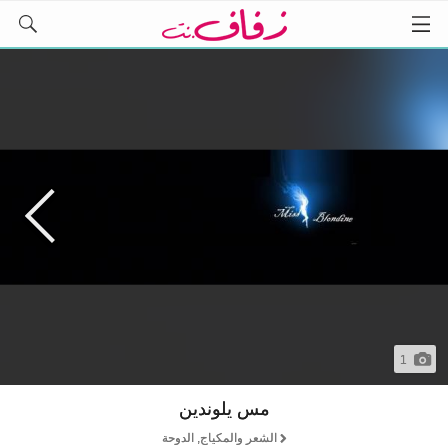
1
مس يلوندين
الشعر والمكياج, الدوحة