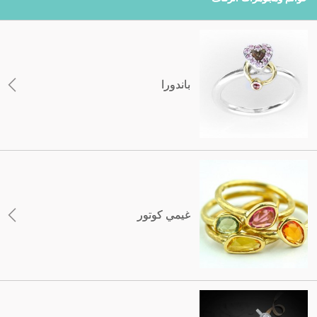
باندورا
غيمي كوتور