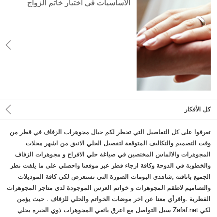
الأساسيات في اختيار خاتم الزواج
كل الأفكار
تعرفوا على كل التفاصيل التي تخطر لكم حيال مجوهرات الزفاف في قطر من
وقت التصميم والتكاليف المتوقعة لتفصيل الحلي الانيق من اشهر محلات
المجوهرات والالماس المختصين في صياغة حلي الافراح و مجوهرات الزفاف
والخطوبة في الدوحة وكافة ارجاء قطر عبر موقعنا واحصلي على ما يلفت نظر
الجميع باناقته ,شاهدي البومات الصورة التي تستعرض لكي كافة الموديلات
والتصاميم لاطقم المجوهرات و خواتم العرس الموجودة لدى متاجر المجوهرات
القطرية .واقرأي معنا عن اخر موضات الخواتم والحلي للزفاف . حيث يؤمن
لكي Zafaf.net سبل التواصل مع اعرق بائعي المجوهرات ذوي الخبرة بحلي