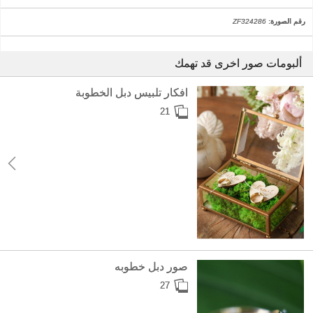
رقم الصورة:
ZF324286
ألبومات صور اخرى قد تهمك
افكار تلبيس دبل الخطوبة
21
صور دبل خطوبه
27