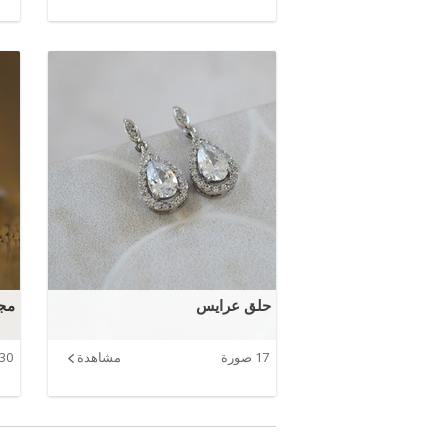
حلق عرايس
مج
17 صورة
مشاهدة
30 صورة